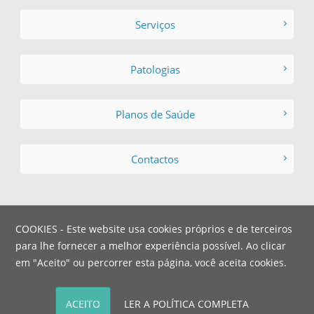
Serviços
Patologias
Planos de Saúde
Contactos
COOKIES - Este website usa cookies próprios e de terceiros
para lhe fornecer a melhor experiência possível. Ao clicar
em "Aceito" ou percorrer esta página, você aceita cookies.
© Copyright - Hospital dos
Webmaster:
Animais
|
Privacidade
|
Condições de Utilização
|
Livro de Reclamações
ACEITO
LER A POLÍTICA COMPLETA