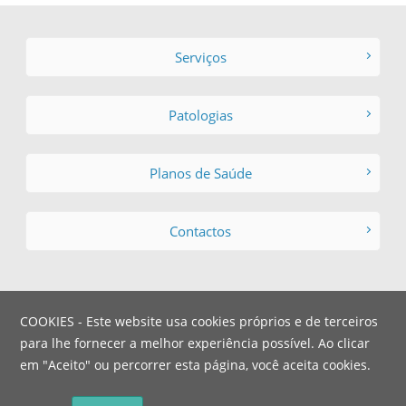
Serviços
Patologias
Planos de Saúde
Contactos
COOKIES - Este website usa cookies próprios e de terceiros
para lhe fornecer a melhor experiência possível. Ao clicar
em "Aceito" ou percorrer esta página, você aceita cookies.
© Copyright - Hospital dos
Webmaster:
Animais
|
Privacidade
|