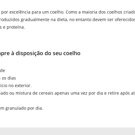
al por excelência para um coelho. Como a maioria dos coelhos criad
troduzidos gradualmente na dieta, no entanto devem ser oferecido
s e proteína.
pre à disposição do seu coelho
ade
 os dias
cio no exterior.
do ou mistura de cereais apenas uma vez por dia e retire após 
m granulado por dia.