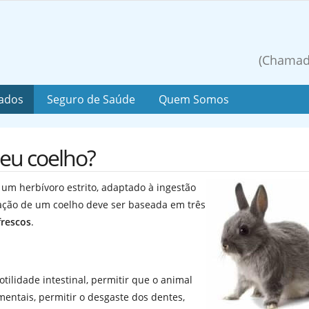
(Chamada
dados
Seguro de Saúde
Quem Somos
eu coelho?
 um herbívoro estrito, adaptado à ingestão
tação de um coelho deve ser baseada em três
frescos
.
tilidade intestinal, permitir que o animal
ntais, permitir o desgaste dos dentes,