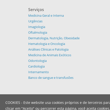
Serviços
Medicina Geral e Interna
Urgências
Imagiologia
Oftalmologia
Dermatologia, Nutrição, Obesidade
Hematologia e Oncologia
Análises Clínicas e Patologia
Medicina de Animais Exóticos
Odontologia
Cardiologia
Internamento
Banco de sangue e transfusões
COOKIES - Este website usa cookies próprios e de terceiros par
© Copyright - Hospital dos Animais
|
Privacidade
clicar em "Aceito" ou percorrer esta página, você aceita cookies