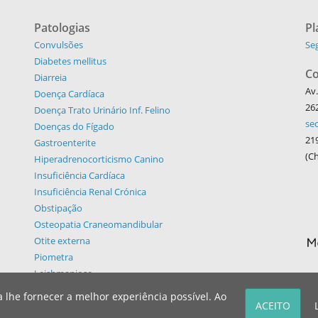
Patologias
Pl
Convulsões
Se
Diabetes mellitus
Co
Diarreia
Av.
Doença Cardíaca
26
Doença Trato Urinário Inf. Felino
se
Doenças do Fígado
21
Gastroenterite
(Ch
Hiperadrenocorticismo Canino
Insuficiência Cardíaca
Insuficiência Renal Crónica
Obstipação
Osteopatia Craneomandibular
Otite externa
Piometra
Leishmaniose
a lhe fornecer a melhor experiência possível. Ao
|
Condições de Utilização
|
Livro de Reclamações
ACEITO
.