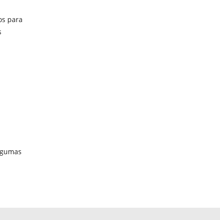
os para
s
algumas